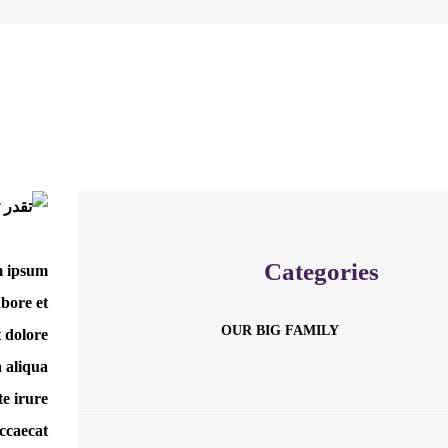
Categories
m ipsum
abore et
OUR BIG FAMILY
t dolore
aliqua.
te irure
occaecat