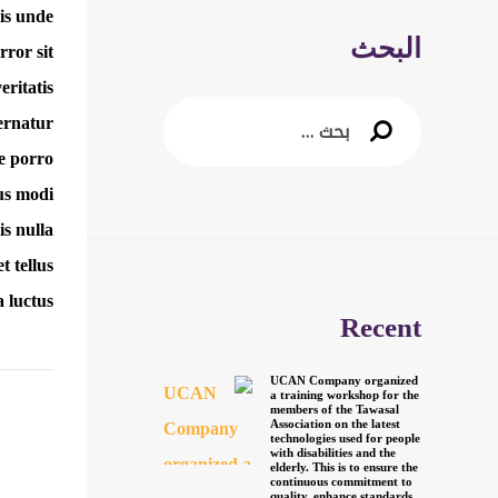
tis unde
البحث
ror sit.
ritatis
البحث
pernatur
عن:
ue porro
ius modi
s nulla
t tellus
 luctus.
Recent
UCAN Company organized
a training workshop for the
members of the Tawasal
Association on the latest
technologies used for people
with disabilities and the
elderly. This is to ensure the
continuous commitment to
quality, enhance standards,